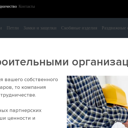
дничество
Контакты
и
Петли
Замки и защелки
Скобяные изделия
Раздвижные 
троительными организа
я вашего собственного
аров, то компания
отрудничестве.
ных партнерских
ши ценности и