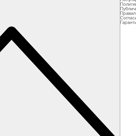
Полити
Публич
Правил
Соглас
Гарант