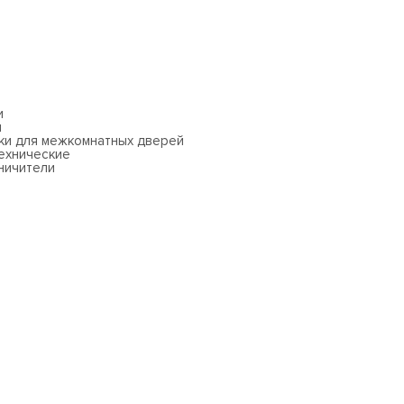
и
и
ки для межкомнатных дверей
ехнические
ничители