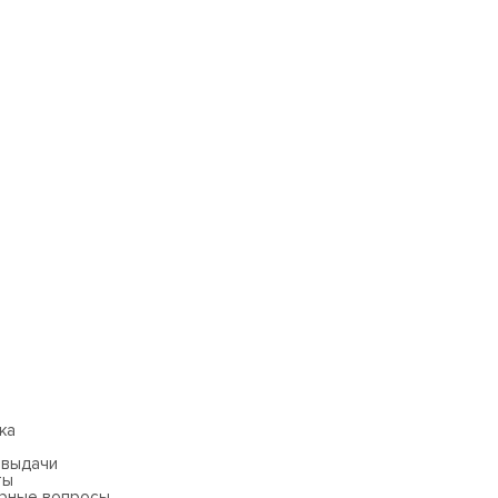
ка
 выдачи
ты
рные вопросы