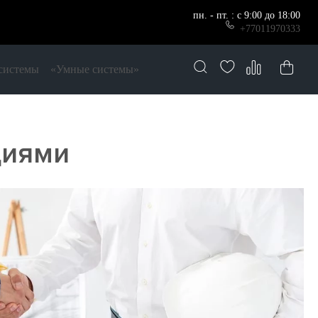
пн. - пт. : с 9:00 до 18:00
+77011970333
системы
«Умные системы»
циями