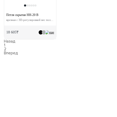
Петля скрытая HH-20 B
врезная с 3D-регулировкой вес полотна до 60 кг
18 605₸
еще
Назад
1
2
Вперед