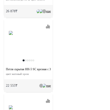
26 878₸
еще
Петля скрытая HH-5 SC врезная с 3D-регулировкой вес полотна до 40 кг
цвет матовый хром
22 555₸
еще