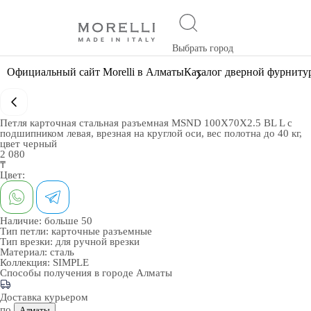
Выбрать город
Официальный сайт Morelli в Алматы
Каталог дверной фурниту
Петля карточная стальная разъемная MSND 100X70X2.5 BL L с
подшипником левая, врезная на круглой оси, вес полотна до 40 кг,
цвет черный
2 080
₸
Цвет:
Наличие:
больше 50
Тип петли:
карточные разъемные
Тип врезки:
для ручной врезки
Материал:
сталь
Коллекция:
SIMPLE
Способы получения в городе
Алматы
Доставка курьером
по
Алматы