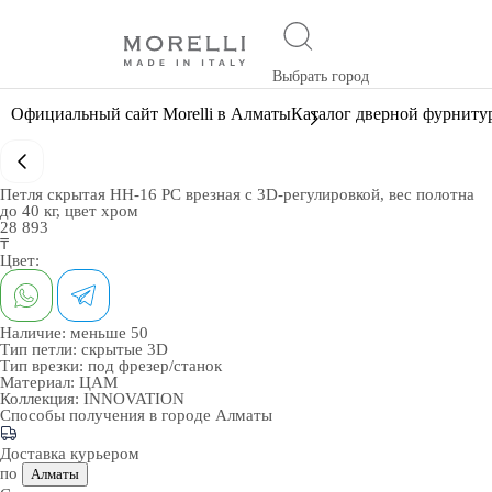
Выбрать город
Официальный сайт Morelli в Алматы
Каталог дверной фурниту
Петля скрытая HH-16 PC врезная с 3D-регулировкой, вес полотна
до 40 кг, цвет хром
28 893
₸
Цвет:
Наличие:
меньше 50
Тип петли:
скрытые 3D
Тип врезки:
под фрезер/станок
Материал:
ЦАМ
Коллекция:
INNOVATION
Способы получения в городе
Алматы
Доставка курьером
по
Алматы