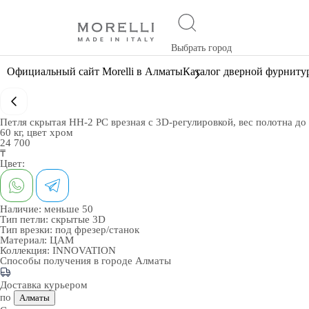
Выбрать город
Официальный сайт Morelli в Алматы
Каталог дверной фурниту
Петля скрытая HH-2 PC врезная с 3D-регулировкой, вес полотна до
60 кг, цвет хром
24 700
₸
Цвет:
Наличие:
меньше 50
Тип петли:
скрытые 3D
Тип врезки:
под фрезер/станок
Материал:
ЦАМ
Коллекция:
INNOVATION
Способы получения в городе
Алматы
Доставка курьером
по
Алматы