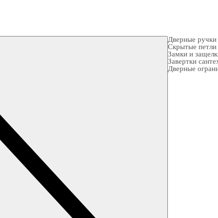
Дверные ручки
Скрытые петли
Замки и защел
Завертки санте
Дверные огран