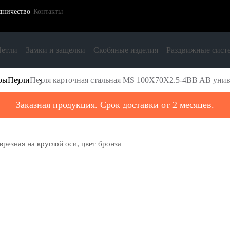
дничество
Контакты
етли
Замки и защелки
Скобяные изделия
Раздвижные сист
ры
Петли
Петля карточная стальная MS 100X70X2.5-4BB AB универ
Заказная продукция. Срок доставки от 2 месяцев.
резная на круглой оси, цвет бронза