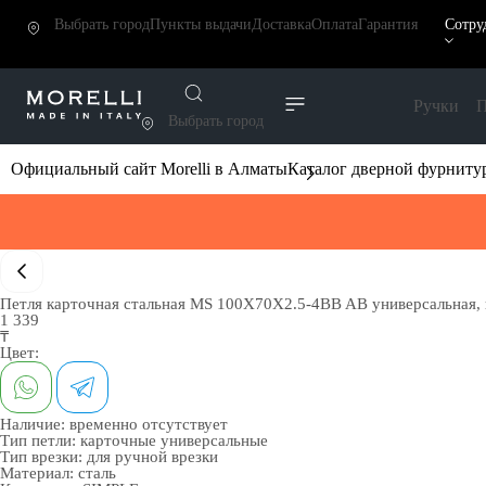
Выбрать город
Пункты выдачи
Доставка
Оплата
Гарантия
Сотру
Ручки
П
Выбрать город
Официальный сайт Morelli в Алматы
Каталог дверной фурниту
Петля карточная стальная MS 100X70X2.5-4BB AB универсальная, в
1 339
₸
Цвет:
Наличие:
временно отсутствует
Тип петли:
карточные универсальные
Тип врезки:
для ручной врезки
Материал:
сталь