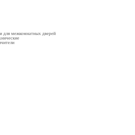
ки для межкомнатных дверей
хнические
ичители