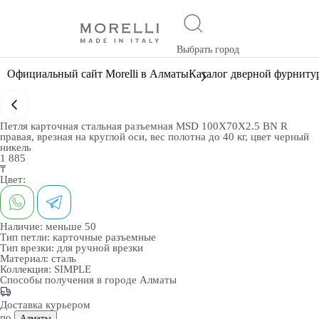
Выбрать город
Официальный сайт Morelli в Алматы
Каталог дверной фурниту
Петля карточная стальная разъемная MSD 100X70X2.5 BN R
правая, врезная на круглой оси, вес полотна до 40 кг, цвет черный
никель
1 885
₸
Цвет:
Наличие:
меньше 50
Тип петли:
карточные разъемные
Тип врезки:
для ручной врезки
Материал:
сталь
Коллекция:
SIMPLE
Способы получения в городе
Алматы
Доставка курьером
по
Алматы