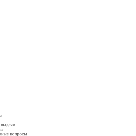
ка
 выдачи
ты
рные вопросы