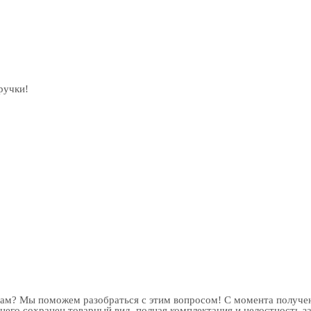
ручки!
рам? Мы поможем разобраться с этим вопросом! С момента получен
 него сохранен товарный вид, полная комплектация и целостность з