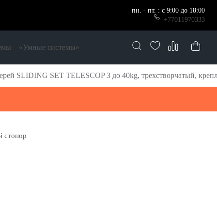
пн. - пт. : с 9:00 до 18:00
+77011970333
емы
«Умные системы»
рей SLIDING SET TELESCOP 3 до 40kg, трехстворчатый, крепле
й стопор