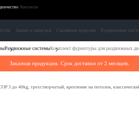
дничество
Контакты
етли
Замки и защелки
Скобяные изделия
Раздвижные сист
ры
Раздвижные системы
Комплект фурнитуры для раздвижных две
Заказная продукция. Срок доставки от 2 месяцев.
 3 до 40kg, трехстворчатый, крепление на потолок, классически