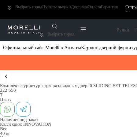
Выбрать город
Пункты выдачи
Доставка
Оплата
Гарантия
Сотру
Ручки
П
Выбрать город
Официальный сайт Morelli в Алматы
Каталог дверной фурниту
Комплект фурнитуры для раздвижных дверей SLIDING SET TELESCOP
222 650
₸
Цвет:
Наличие:
под заказ
Коллекция:
INNOVATION
Вес
40 кг