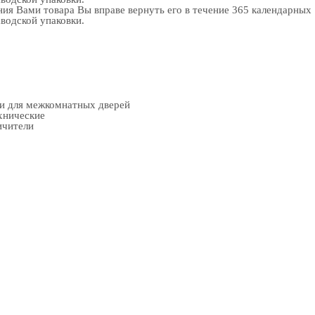
ия Вами товара Вы вправе вернуть его в течение 365 календарных
аводской упаковки.
ки для межкомнатных дверей
хнические
ичители