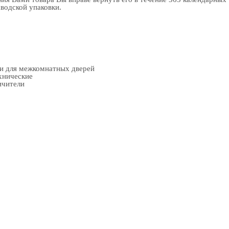
аводской упаковки.
ки для межкомнатных дверей
хнические
ичители