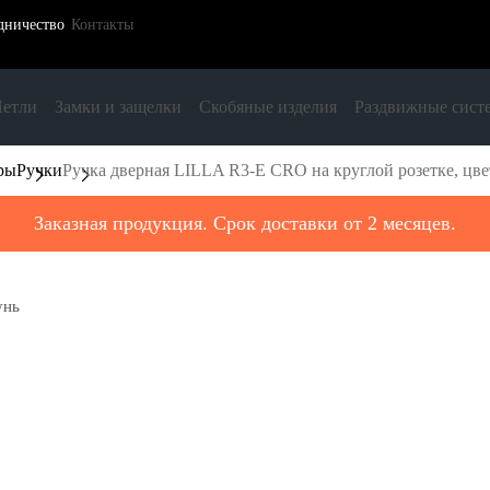
дничество
Контакты
етли
Замки и защелки
Скобяные изделия
Раздвижные сист
ры
Ручки
Ручка дверная LILLA R3-E CRO на круглой розетке, цве
Заказная продукция. Срок доставки от 2 месяцев.
унь