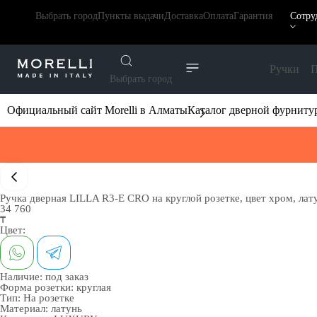
Выбрать город
Пункты выдачи
Доставка
Оплата
Гарантия
Сотру
Ручки
П
Выбрать город
Официальный сайт Morelli в Алматы
Каталог дверной фурниту
Ручка дверная LILLA R3-E CRO на круглой розетке, цвет хром, лат
34 760
₸
Цвет:
Наличие:
под заказ
Форма розетки:
круглая
Тип:
На розетке
Материал:
латунь