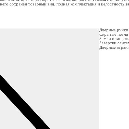
 него сохранен товарный вид, полная комплектация и целостность з
Дверные ручки
Скрытые петли
Замки и защел
Завертки санте
Дверные огран