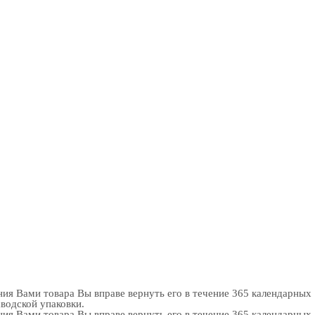
ия Вами товара Вы вправе вернуть его в течение 365 календарных
аводской упаковки.
ия Вами товара Вы вправе вернуть его в течение 365 календарных