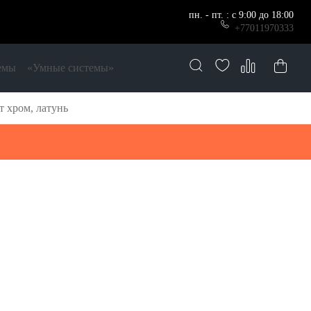
пн. - пт. : с 9:00 до 18:00
+77011970333
емы
«Умные системы»
т хром, латунь