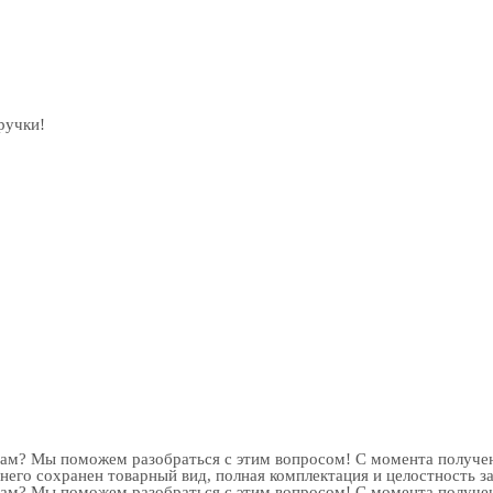
ручки!
рам? Мы поможем разобраться с этим вопросом! С момента получен
 него сохранен товарный вид, полная комплектация и целостность з
рам? Мы поможем разобраться с этим вопросом! С момента получен