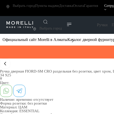
Выбрать город
Пункты выдачи
Доставка
Оплата
Гарантия
Сотру
Ручки
П
Выбрать город
Официальный сайт Morelli в Алматы
Каталог дверной фурниту
Ручка дверная FIORD-SM CRO раздельная без розетки, цвет хром
34 925
₸
Цвет:
Наличие:
временно отсутствует
Форма розетки:
без розетки
Материал:
ЦАМ
Коллекция:
ESSENTIAL