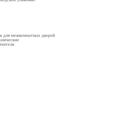
ки для межкомнатных дверей
хнические
ичители