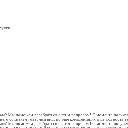
ручки!
рам? Мы поможем разобраться с этим вопросом! С момента получен
 него сохранен товарный вид, полная комплектация и целостность з
рам? Мы поможем разобраться с этим вопросом! С момента получен
 него сохранен товарный вид, полная комплектация и целостность з