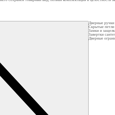
Дверные ручки
Скрытые петли
Замки и защел
Завертки санте
Дверные огран