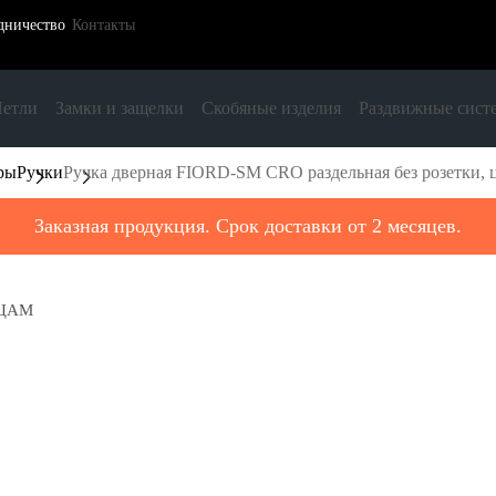
дничество
Контакты
етли
Замки и защелки
Скобяные изделия
Раздвижные сист
ры
Ручки
Ручка дверная FIORD-SM CRO раздельная без розетки,
Заказная продукция. Срок доставки от 2 месяцев.
, ЦАМ