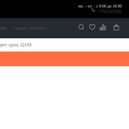
пн. - пт. : с 9:00 до 18:00
+77011970333
емы
«Умные системы»
 цвет хром, ЦАМ