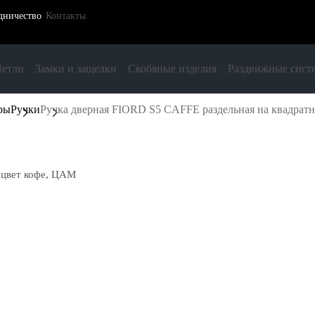
дничество
Контакты
етли
Замки и защелки
Скобяные изделия
Раздвижные сист
ры
Ручки
Ручка дверная FIORD S5 CAFFE раздельная на квадратн
 цвет кофе, ЦАМ