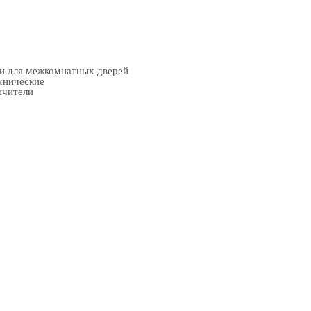
ки для межкомнатных дверей
хнические
ичители