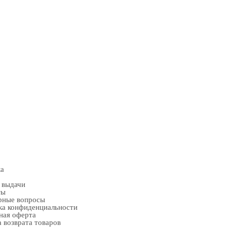
ка
 выдачи
ты
рные вопросы
ка конфиденциальности
ная оферта
 возврата товаров