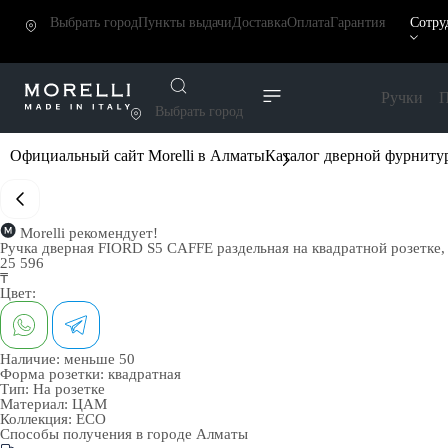
Выбрать город
Пункты выдачи
Доставка
Оплата
Гарантия
Сотру
Ручки
П
Выбрать город
Официальный сайт Morelli в Алматы
Каталог дверной фурниту
Morelli рекомендует!
Ручка дверная FIORD S5 CAFFE раздельная на квадратной розетке,
25 596
₸
Цвет:
Наличие:
меньше 50
Форма розетки:
квадратная
Тип:
На розетке
Материал:
ЦАМ
Коллекция:
ECO
Способы получения в городе
Алматы