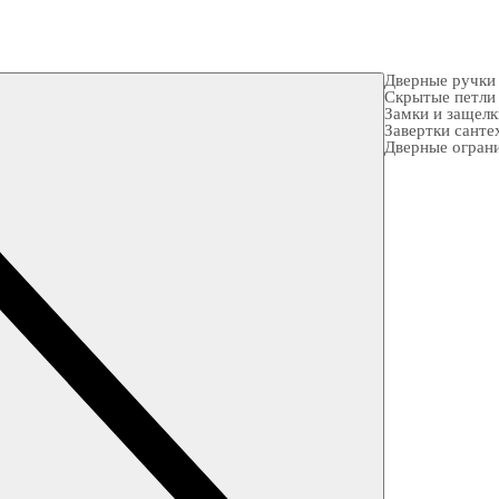
Дверные ручки
Скрытые петли
Замки и защел
Завертки санте
Дверные огран