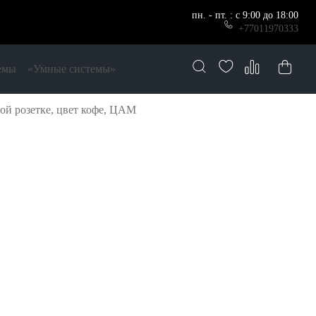
пн. - пт. : с 9:00 до 18:00
+77011970333
емы
«Умные системы»
ой розетке, цвет кофе, ЦАМ