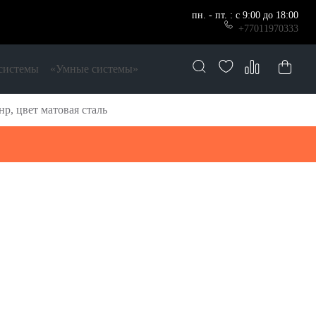
пн. - пт. : с 9:00 до 18:00
+77011970333
системы
«Умные системы»
, цвет матовая сталь