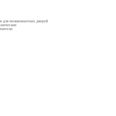
ки для межкомнатных дверей
хнические
ичители