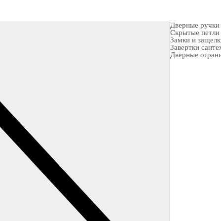
Дверные ручки
Скрытые петли
Замки и защел
Завертки санте
Дверные огран