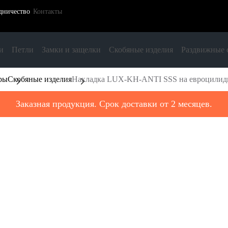
дничество
Контакты
и
Петли
Замки и защелки
Скобяные изделия
Раздвижные 
ры
Скобяные изделия
Накладка LUX-KH-ANTI SSS на евроцилиднр
Заказная продукция. Срок доставки от 2 месяцев.