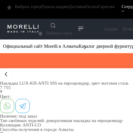
Выбрать город
Пункты выдачи
Доставка
Оплата
Гарантия
Сотру
Акции
Ручк
Выбрать город
Официальный сайт Morelli в Алматы
Каталог дверной фурниту
Накладка LUX-KH-ANTI SSS на евроцилиднр, цвет матовая сталь
7 755
₸
Цвет:
Наличие:
под заказ
Тип скобяных изделий:
декоративная накладка на евроцилиндр
Коллекция:
ANTI-CO
Способы получения в городе
Алматы