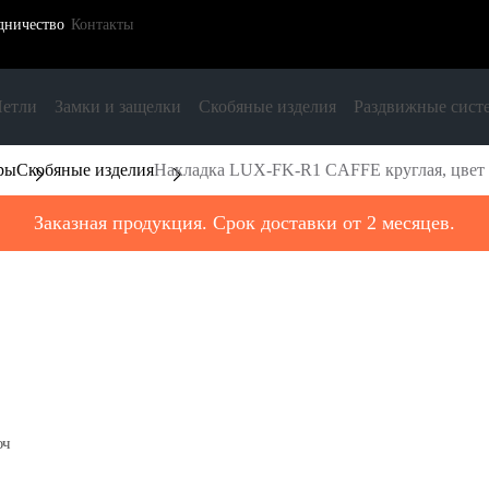
дничество
Контакты
етли
Замки и защелки
Скобяные изделия
Раздвижные сист
ры
Скобяные изделия
Накладка LUX-FK-R1 CAFFE круглая, цвет
Заказная продукция. Срок доставки от 2 месяцев.
юч