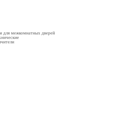
ки для межкомнатных дверей
хнические
ичители