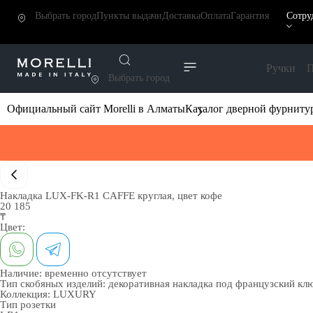
Выбрать город
Пункты выдачи
Доставка
Оплата
Гарантия
Сотру
Ручки
П
Выбрать город
Официальный сайт Morelli в Алматы
Каталог дверной фурниту
Накладка LUX-FK-R1 CAFFE круглая, цвет кофе
20 185
₸
Цвет:
Наличие:
временно отсутствует
Тип скобяных изделий:
декоративная накладка под французский кл
Коллекция:
LUXURY
Тип розетки