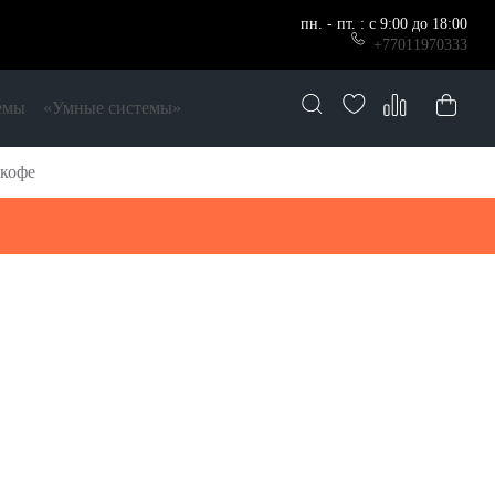
пн. - пт. : с 9:00 до 18:00
+77011970333
емы
«Умные системы»
 кофе