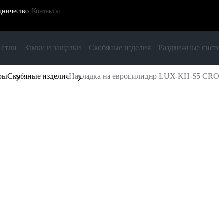
дничество
Контакты
етли
Замки и защелки
Скобяные изделия
Раздвижные сист
ры
Скобяные изделия
Накладка на евроцилиднр LUX-KH-S5 CRO к