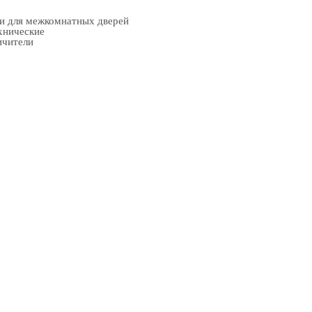
ки для межкомнатных дверей
хнические
ичители