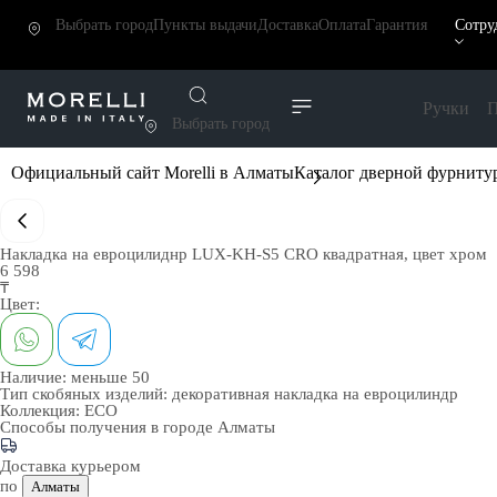
Выбрать город
Пункты выдачи
Доставка
Оплата
Гарантия
Сотру
Ручки
П
Выбрать город
Официальный сайт Morelli в Алматы
Каталог дверной фурниту
Накладка на евроцилиднр LUX-KH-S5 CRO квадратная, цвет хром
6 598
₸
Цвет:
Наличие:
меньше 50
Тип скобяных изделий:
декоративная накладка на евроцилиндр
Коллекция:
ECO
Способы получения в городе
Алматы
Доставка курьером
по
Алматы