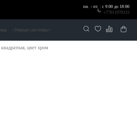
пн. - пт. : с 9:00 до 18:00
+77011970333
емы
«Умные системы»
вадратная, цвет хром