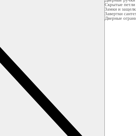
Дверные ручки
Скрытые петли
Замки и защел
Завертки санте
Дверные огран