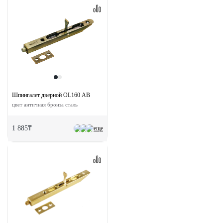
Шпингалет дверной OL160 AB
цвет античная бронза сталь
1 885₸
еще