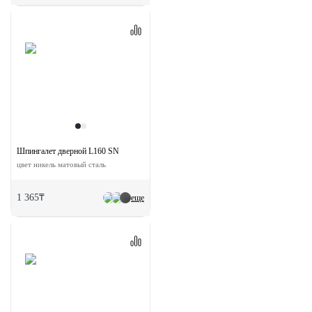
Шпингалет дверной L160 SN
цвет никель матовый сталь
1 365₸
еще