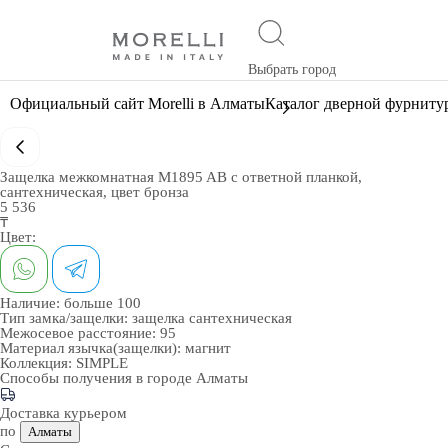
Выбрать город
Официальный сайт Morelli в Алматы
Каталог дверной фурниту
Защелка межкомнатная M1895 AB с ответной планкой,
сантехническая, цвет бронза
5 536
₸
Цвет:
Наличие:
больше 100
Тип замка/защелки:
защелка сантехническая
Межосевое расстояние:
95
Материал язычка(защелки):
магнит
Коллекция:
SIMPLE
Способы получения в городе
Алматы
Доставка курьером
по
Алматы