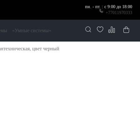
пн. - пт. : с 9:00 до 18:00
+77011970333
емы
«Умные системы»
нтехническая, цвет черный