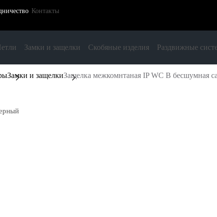
дничество
Контакты
етли
Замки и защелки
Скобяные изделия
Раздвижные сист
ры
Замки и защелки
Защелка межкомнтаная IP WC B бесшумная са
черный