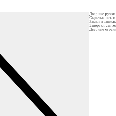
Дверные ручки
Скрытые петли
Замки и защел
Завертки санте
Дверные огран