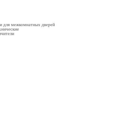
ки для межкомнатных дверей
хнические
ичители