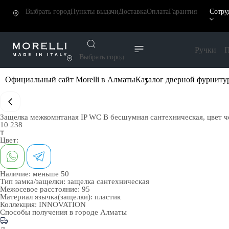
Выбрать город
Пункты выдачи
Доставка
Оплата
Гарантия
Сотру
Ручки
П
Выбрать город
Официальный сайт Morelli в Алматы
Каталог дверной фурниту
Защелка межкомнтаная IP WC B бесшумная сантехническая, цвет 
10 238
₸
Цвет:
Наличие:
меньше 50
Тип замка/защелки:
защелка сантехническая
Межосевое расстояние:
95
Материал язычка(защелки):
пластик
Коллекция:
INNOVATION
Способы получения в городе
Алматы