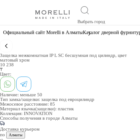
Выбрать город
Официальный сайт Morelli в Алматы
Каталог дверной фурниту
Защелка межкомнатная IP L SC бесшумная под цилиндр, цвет
матовый хром
10 238
₸
Цвет:
Наличие:
меньше 50
Тип замка/защелки:
защелка под евроцилиндр
Межосевое расстояние:
85
Материал язычка(защелки):
пластик
Коллекция:
INNOVATION
Способы получения в городе
Алматы
Доставка курьером
по
Алматы