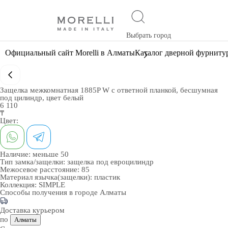
Выбрать город
Официальный сайт Morelli в Алматы
Каталог дверной фурниту
Защелка межкомнатная 1885P W с ответной планкой, бесшумная
под цилиндр, цвет белый
6 110
₸
Цвет:
Наличие:
меньше 50
Тип замка/защелки:
защелка под евроцилиндр
Межосевое расстояние:
85
Материал язычка(защелки):
пластик
Коллекция:
SIMPLE
Способы получения в городе
Алматы
Доставка курьером
по
Алматы