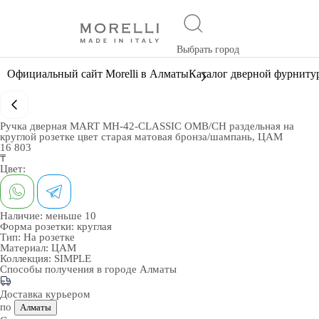
Выбрать город
Официальный сайт Morelli в Алматы
Каталог дверной фурниту
Ручка дверная MART MH-42-CLASSIC OMB/CH раздельная на
круглой розетке цвет старая матовая бронза/шампань, ЦАМ
16 803
₸
Цвет:
Наличие:
меньше 10
Форма розетки:
круглая
Тип:
На розетке
Материал:
ЦАМ
Коллекция:
SIMPLE
Способы получения в городе
Алматы
Доставка курьером
по
Алматы