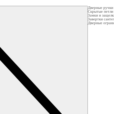
Дверные ручки
Скрытые петли
Замки и защел
Завертки санте
Дверные огран