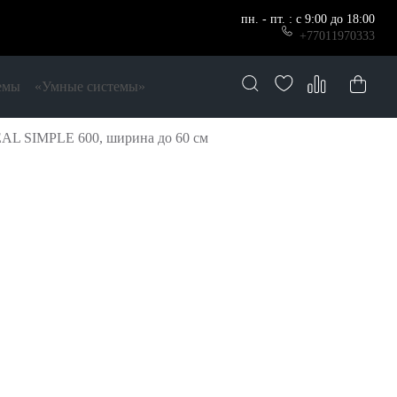
пн. - пт. : с 9:00 до 18:00
+77011970333
емы
«Умные системы»
EAL SIMPLE 600, ширина до 60 см