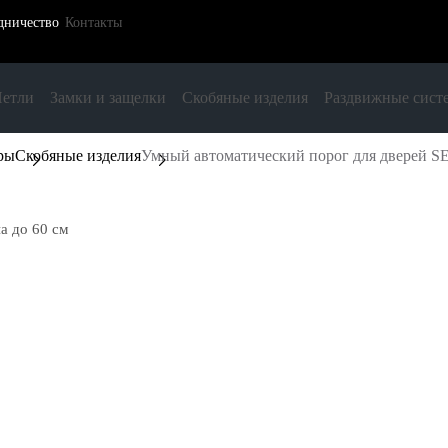
дничество
Контакты
етли
Замки и защелки
Скобяные изделия
Раздвижные сист
ры
Скобяные изделия
Умный автоматический порог для дверей S
а до 60 см