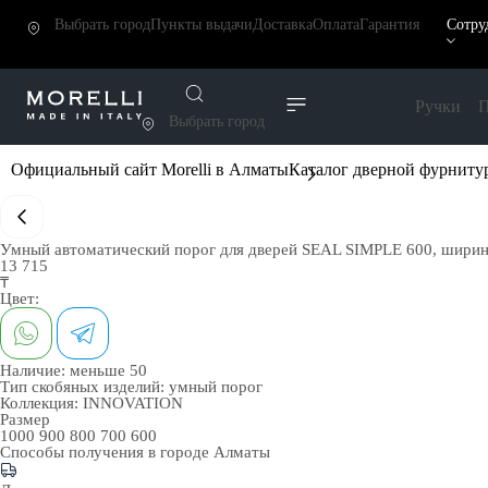
Выбрать город
Пункты выдачи
Доставка
Оплата
Гарантия
Сотру
Ручки
П
Выбрать город
Официальный сайт Morelli в Алматы
Каталог дверной фурниту
Умный автоматический порог для дверей SEAL SIMPLE 600, ширин
13 715
₸
Цвет:
Наличие:
меньше 50
Тип скобяных изделий:
умный порог
Коллекция:
INNOVATION
Размер
1000
900
800
700
600
Способы получения в городе
Алматы