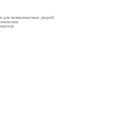
ки для межкомнатных дверей
хнические
ичители