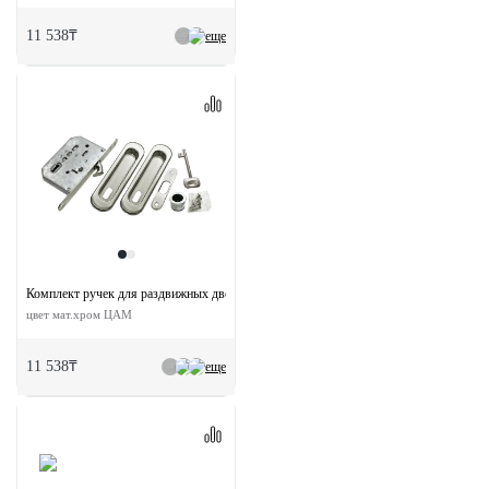
11 538₸
еще
Комплект ручек для раздвижных дверей MHS150 L SC с замком
цвет мат.хром ЦАМ
11 538₸
еще