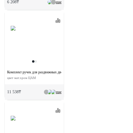
6 208₸
еще
Комплект ручек для раздвижных дверей MHS-1 L SC с замком
цвет мат.хром ЦАМ
11 538₸
еще