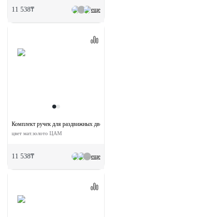
11 538₸
еще
Комплект ручек для раздвижных дверей MHS150 L SG с замком
цвет мат.золото ЦАМ
11 538₸
еще