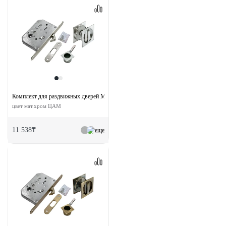
Комплект для раздвижных дверей MHS-2 WC SC с замком
цвет мат.хром ЦАМ
11 538₸
еще