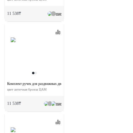
11 538₸
еще
Комплект ручек для раздвижных дверей MHS150 L AB с замком
цвет античная бронза ЦАМ
11 538₸
еще