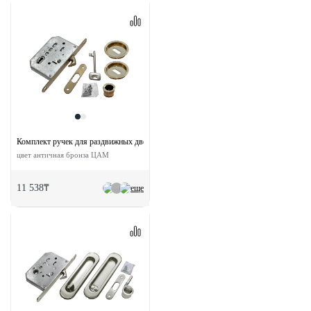
Комплект ручек для раздвижных дверей MHS-1 L AB с замком
цвет античная бронза ЦАМ
11 538₸
еще