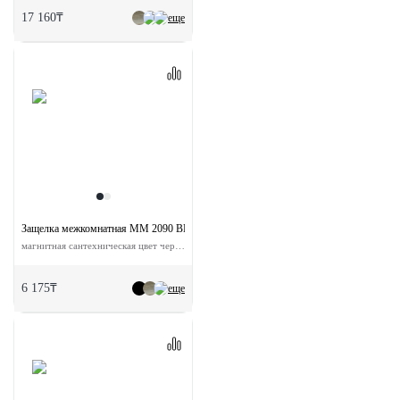
17 160₸
еще
Защелка межкомнатная MM 2090 BL с ответной планкой
магнитная сантехническая цвет черный
6 175₸
еще