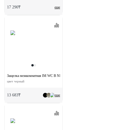
17 290₸
еще
Защелка межкомнатная IM WC B NP магнитная сантехническая
цвет черный
13 683₸
еще