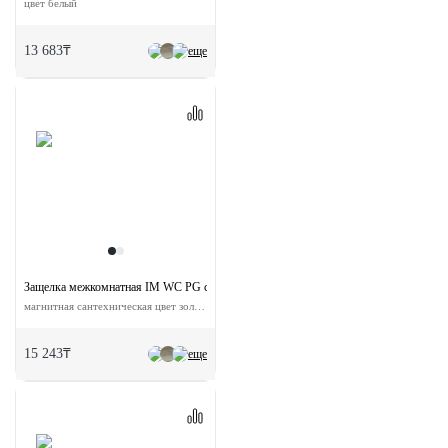
цвет белый
13 683₸
еще
Защелка межкомнатная IM WC PG с ответной планкой
магнитная сантехническая цвет золото
15 243₸
еще