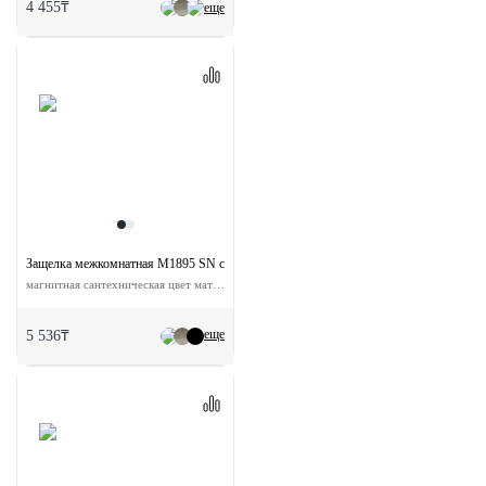
4 455₸
еще
Защелка межкомнатная M1895 SN с ответной планкой
магнитная сантехническая цвет матовый никель
еще
5 536₸