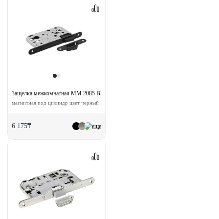
Защелка межкомнатная MM 2085 BL с ответной планкой
магнитная под цилиндр цвет черный
6 175₸
еще