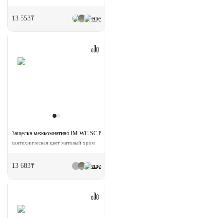
13 553₸
еще
Защелка межкомнатная IM WC SC NP магнитная
сантехническая цвет матовый хром
13 683₸
еще