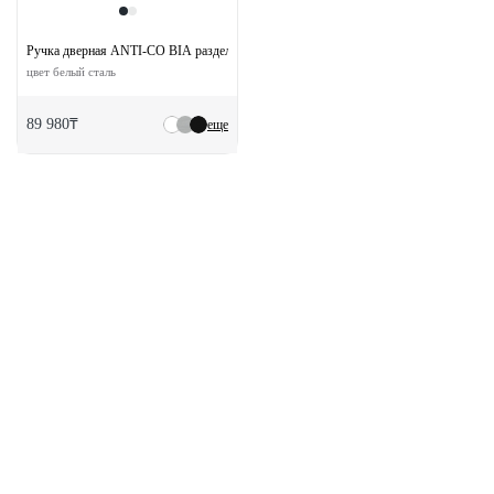
Ручка дверная ANTI-CO BIA раздельная без розетки
цвет белый сталь
89 980₸
еще