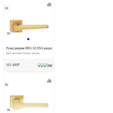
3D
3D
Ручка дверная HILL S2 OSA раздельная на квадратной розетке
цвет матовое золото латунь
105 490₸
еще
3D
3D