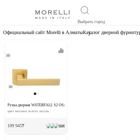
Выбрать город
Официальный сайт Morelli в Алматы
Каталог дверной фурниту
3D
3D
Ручка дверная WATERFALL S2 OSA раздельная на квадратной розетке
цвет матовое золото латунь
еще
109 945₸