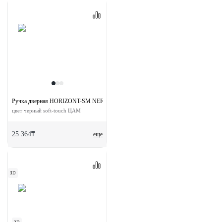
Ручка дверная HORIZONT-SM NERO-ST с невидимой квадратной розеткой
цвет черный soft-touch ЦАМ
25 364₸
еще
3D