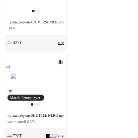
Ручка дверная UNIVERSE NERO-ST цвет черный soft-touch
ЦАМ
45 423₸
еще
3D
3D
Morelli Рекомендует!
Ручка дверная SHUTTLE NERO на скрытой розетке
цвет черный ЦАМ
44 728₸
еще