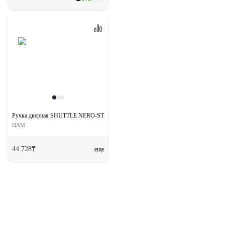
Ручка дверная SHUTTLE NERO-ST цвет черный soft-touch
ЦАМ
44 728₸
еще