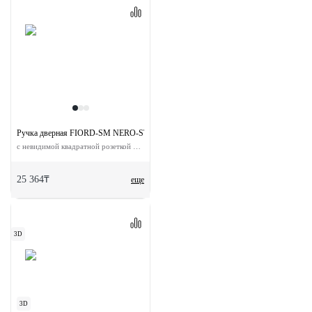
Ручка дверная FIORD-SM NERO-ST
с невидимой квадратной розеткой цвет черный soft-touch
25 364₸
еще
3D
3D