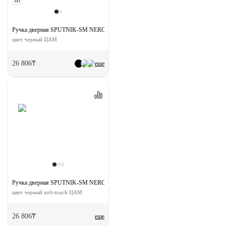
3D
Ручка дверная SPUTNIK-SM NERO раздельная без розетки
цвет черный ЦАМ
26 806₸
еще
Ручка дверная SPUTNIK-SM NERO-ST с невидимой квадратной розеткой
цвет черный soft-touch ЦАМ
26 806₸
еще