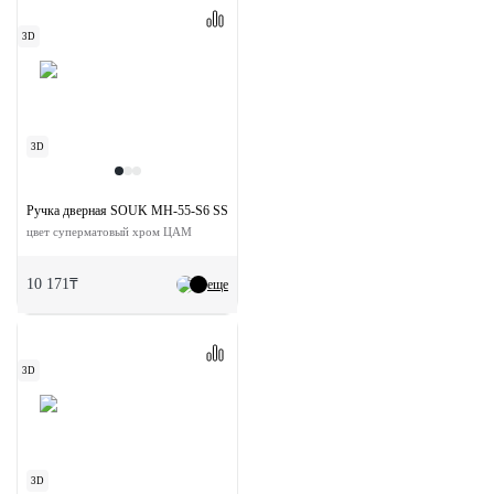
3D
3D
Ручка дверная SOUK MH-55-S6 SSC раздельная на квадратной розетке
цвет суперматовый хром ЦАМ
10 171₸
еще
3D
3D