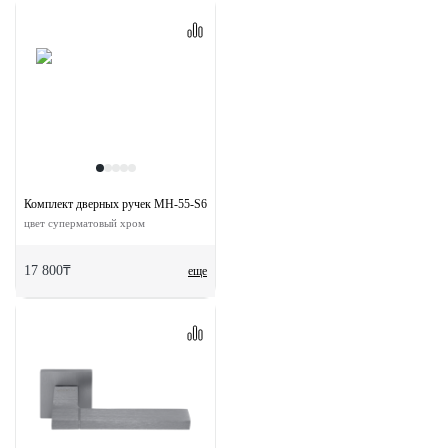
Комплект дверных ручек MH-55-S6 SSC с заверткой MH-WC-S6 SSC
цвет суперматовый хром
17 800₸
еще